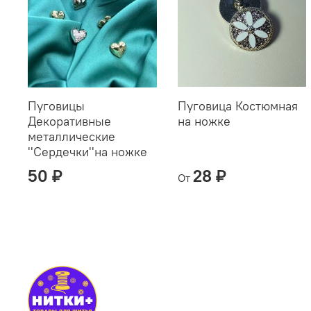
Пуговицы
Пуговица Костюмная
Декоративные
на ножке
металлические
''Сердечки''на ножке
50 ₽
28 ₽
От