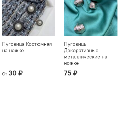
Пуговица Костюмная
Пуговицы
на ножке
Декоративные
Д
металлические на
м
ножке
'
30 ₽
75 ₽
От