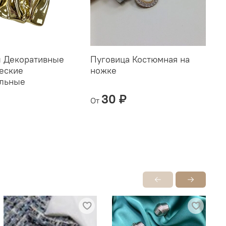
 Декоративные
Пуговица Костюмная на
П
еские
ножке
ольные
30 ₽
От
О