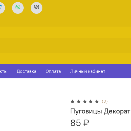
кты
Доставка
Оплата
Личный кабинет
(0)
Пуговицы Декорати
85 ₽