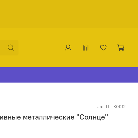
арт.
П - К0012
вные металлические ''Солнце''