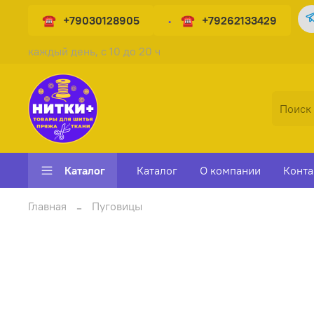
+79030128905
+79262133429
каждый день, с 10 до 20 ч
Каталог
Каталог
О компании
Конта
Главная
Пуговицы