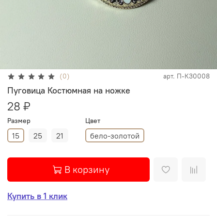
(0)
арт.
П-К30008
Пуговица Костюмная на ножке
28 ₽
Размер
Цвет
15
25
21
бело-золотой
В корзину
Купить в 1 клик