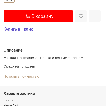
В корзину
Купить в 1 клик
Описание
Мягкая шелковистая пряжа с легким блеском.
Средней толщины.
Изделия из нее смотрятся нарядно и оригинально.
Показать полностью
Красивые насыщенные цвета на любой вкус.
Рекомендуемый размер спиц 2,5 - 3,5 мм, крючок 2 - 3
Характеристики
мм
Бренд
YarnArt