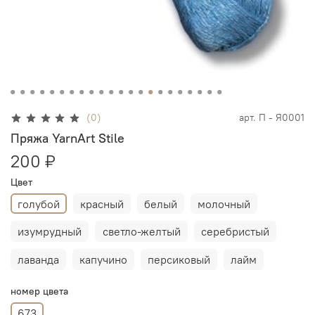
(0)
арт.
П - Я0001
Пряжа YarnArt Stile
200 ₽
Цвет
голубой
красный
белый
молочный
изумрудный
светло-желтый
серебристый
лаванда
капучино
персиковый
лайм
номер цвета
673