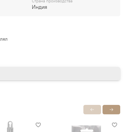
Страна производства
Индия
арки рукодельницы выбирают благодаря
на-качество.
влял