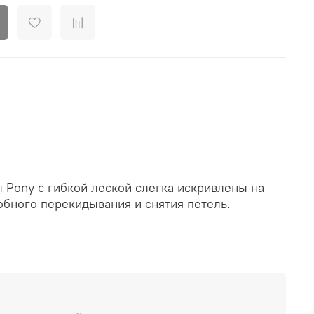
 Pony с гибкой леской слегка искривлены на
обного перекидывания и снятия петель.
люминия высокого качества со специальной
ческому оксидированию металла спицы имеют
я гладкую поверхность, отличаются высокой
ю,идеально защищены от коррозии.