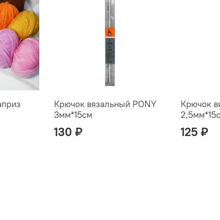
априз
Крючок вязальный PONY
Крючок 
3мм*15см
2,5мм*15
130 ₽
125 ₽