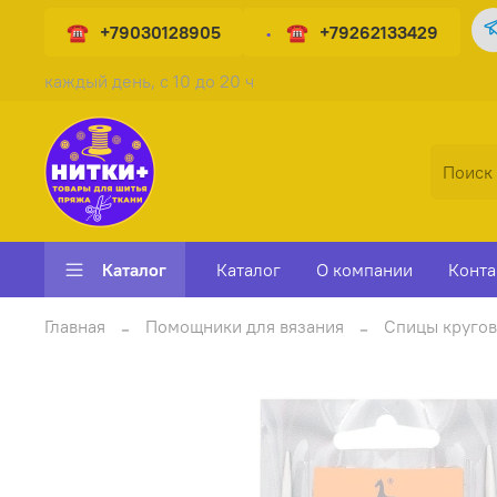
+79030128905
+79262133429
каждый день, с 10 до 20 ч
Каталог
Каталог
О компании
Конта
Главная
Помощники для вязания
Спицы круго