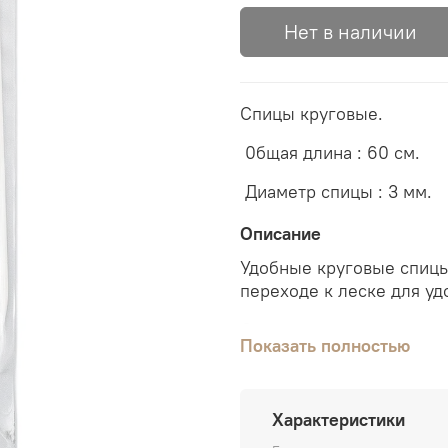
Нет в наличии
Спицы круговые.
0бщая длина : 60 см.
Диаметр спицы : 3 мм.
Описание
Удобные круговые спицы
переходе к леске для уд
Спицы изготовлены из а
Показать полностью
обработкой.
Благодаря электролити
оптимальную для вязани
Характеристики
прочностью и упругость