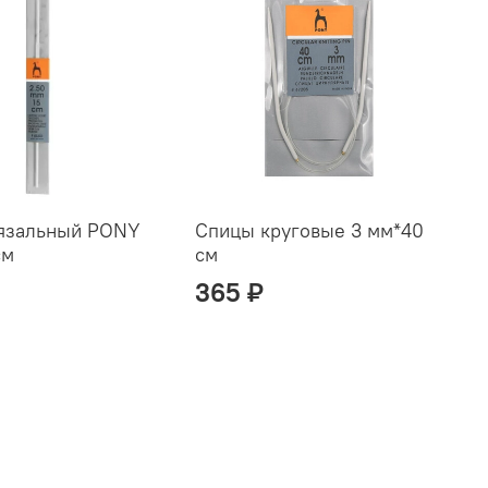
вязальный PONY
Спицы круговые 3 мм*40
С
см
см
3
365 ₽