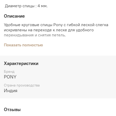
Диаметр спицы : 4 мм.
Описание
Удобные круговые спицы Pony с гибкой леской слегка
искривлены на переходе к леске для удобного
перекидывания и снятия петель.
Спицы изготовлены из алюминия высокого качества со
Показать полностью
специальной обработкой.
Благодаря электролитическому оксидированию
Характеристики
металла спицы имеют оптимальную для вязания
гладкую поверхность, отличаются высокой прочностью
Бренд
и упругостью,идеально защищены от коррозии.
PONY
Товары этой торговой марки рукодельницы выбирают
Страна производства
благодаря разумному сочетанию цена-качество.
Индия
Отзывы