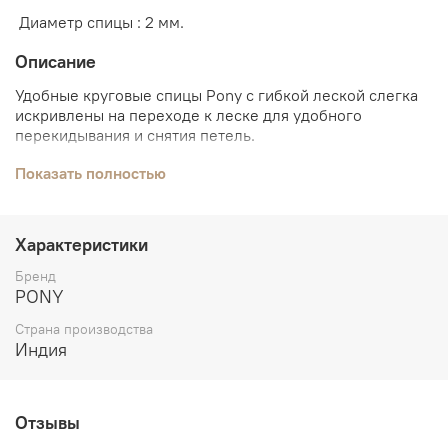
Диаметр спицы : 2 мм.
Описание
Удобные круговые спицы Pony с гибкой леской слегка
искривлены на переходе к леске для удобного
перекидывания и снятия петель.
Спицы изготовлены из алюминия высокого качества со
Показать полностью
специальной обработкой. Благодаря
электролитическому оксидированию металла спицы
имеют оптимальную для вязания гладкую поверхность,
Характеристики
отличаются высокой прочностью и упругостью,идеально
защищены от коррозии.
Бренд
PONY
Товары этой торговой марки рукодельницы выбирают
благодаря разумному сочетанию цена-качество.
Страна производства
Индия
Отзывы