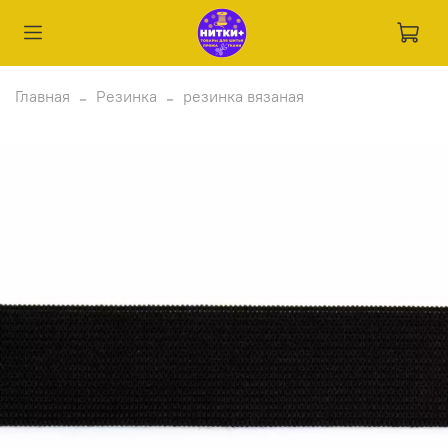
Главная
Резинка
резинка вязаная