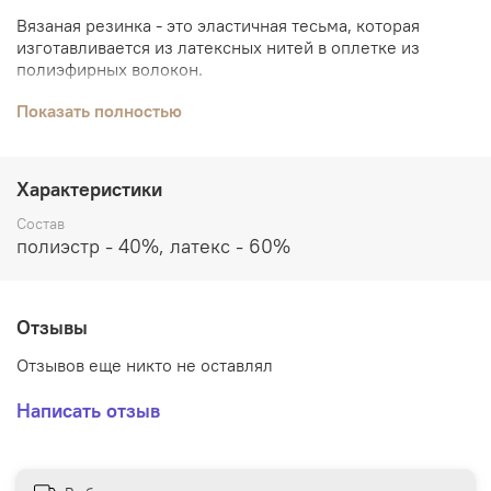
Вязаная резинка - это эластичная тесьма, которая
изготавливается из латексных нитей в оплетке из
полиэфирных волокон.
Вязаная резинка отличается от тканой способом
Показать полностью
изготовления, внешним видом и характеристиками.
Вязаная резинка намного мягче, чем тканая.
Характеристики
Применяется при пошиве верхней одежды,
спецодежды, нижнего и постельного белья.
Состав
полиэстр - 40%, латекс - 60%
Отзывы
Отзывов еще никто не оставлял
Написать отзыв