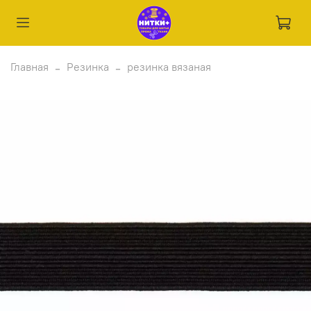
Главная
Резинка
резинка вязаная