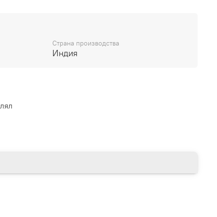
у крючка, можно связать любое изделие,
тние топы и шляпы, воротнички, пледы, игрушки
ое другое.
Страна производства
Индия
влял