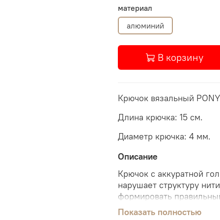
материал
алюминий
В корзину
Крючок вязальный PON
Длина крючка: 15 см.
Диаметр крючка: 4 мм.
Описание
Крючок с аккуратной гол
нарушает структуру нити
формировать правильный
Показать полностью
Материал крючка до 6-го