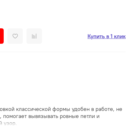
Купить в 1 клик
Y
овкой классической формы удобен в работе, не
, помогает вывязывать ровные петли и
 узор.
 номера - алюминий, с 6-го и далее - пластик.