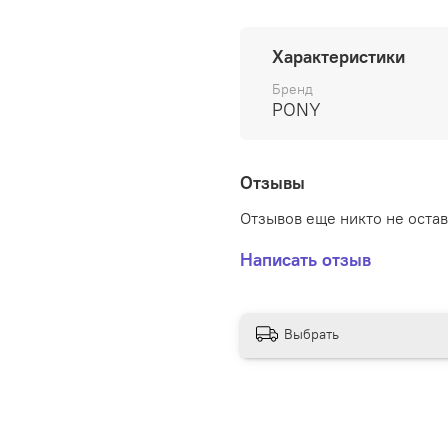
Подобрав нужную толщин
например, салфетки, ле
Характеристики
амигуруми, сумки и мног
Бренд
PONY
Отзывы
Отзывов еще никто не оста
Написать отзыв
Выбрать