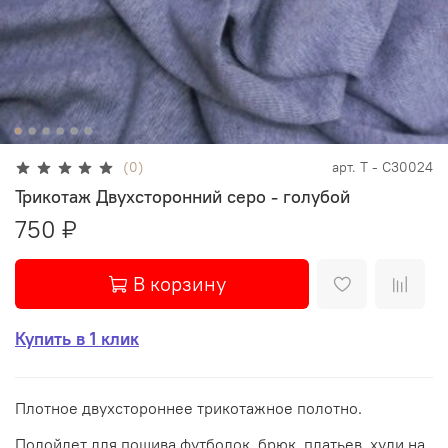
(0)
арт.
Т - С30024
Трикотаж Двухсторонний серо - голубой
750 ₽
В корзину
Купить в 1 клик
Плотное двухстороннее трикотажное полотно.
Подойдет для пошива футболок, брюк, платьев, худи на