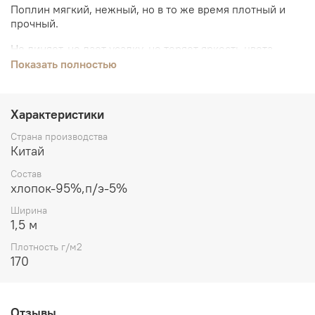
Поплин мягкий, нежный, но в то же время плотный и
прочный.
Не линяет, не дает усадку, не теряет яркость цвета,
легко гладится.
Показать полностью
Двухсторонняя ткань. Одинаково смотрится с лицевой и
с изнаночной стороны.
Характеристики
Из поплина шьют блузки, платья, рубашки, пижамы,
Страна производства
домашний текстиль.
Китай
Состав
хлопок-95%,п/э-5%
Ширина
1,5 м
Плотность г/м2
170
Отзывы