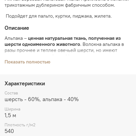
трикотажным дублерином фабричным способом.
Подойдет для пальто, куртки, пиджака, жилета.
Описание
Альпака –
ценная натуральная ткань, полученная из
шерсти одноименного животного
. Волокна альпака в
разы прочнее и теплее овечьей шерсти, но имеют
значительно меньший вес. Мягкая материя совершенно
Показать полностью
не раздражает кожу, не вытягивается, стойка к
загрязнениям, скатыванию и сваливанию.
Основные качества ткани альпака:
легкость;
Характеристики
терморегуляция;
гипоаллергенность;
Состав
устойчивость перед промоканием;
шерсть - 60%, альпака - 40%
имеющиеся грязеотталкивающие свойства.
Ширина
1,5 м
Плотность г/м2
540