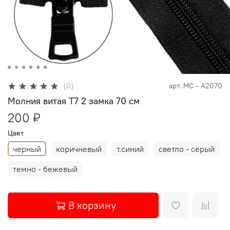
(0)
арт.
МС - А2070
Молния витая Т7 2 замка 70 см
200 ₽
Цвет
черный
коричневый
т.синий
светло - серый
темно - бежевый
В корзину