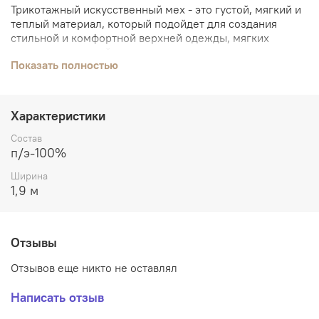
Трикотажный искусственный мех - это густой, мягкий и
теплый материал, который подойдет для создания
стильной и комфортной верхней одежды, мягких
игрушек и изделий домашнего текстиля - пледов,
Показать полностью
покрывал, чехлов.
Высота ворса - 1 см.
Характеристики
Потрясающий насыщенный оранжевый цвет сделает
одежду и аксессуары из этого меха стильными и
Состав
незабываемыми, а ширина ткани 1,9 м позволит
п/э-100%
использовать ее для пошива пледов и покрывал.
Ширина
1,9 м
Отзывы
Отзывов еще никто не оставлял
Написать отзыв