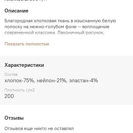
Описание
Благородная хлопковая ткань в изысканную белую
полоску на нежно-голубом фоне — воплощение
современной классики. Лаконичный рисунок,
натуральная основа и деликатная эластичность делают
Показать полностью
это полотно идеальным выбором для создания
стильного гардероба, в котором комфорт гармонично
сочетается с безупречной эстетикой.
Характеристики
Благодаря высокому содержанию хлопка ткань
обладает превосходной воздухопроницаемостью и
Состав
приятной, мягкой фактурой. Нейлон повышает
хлопок-75%, нейлон-21%, эластан-4%
прочность и устойчивость к повседневному
Плотность г/м2
использованию, а небольшое количество эластана
200
обеспечивает комфортную посадку изделий и
позволяет им сохранять форму даже при активной
носке.
Отзывы
Почему стоит выбрать эту ткань?
Отзывов еще никто не оставлял
Премиальный состав (75% хлопок, 21% нейлон, 4%