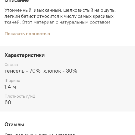
Утонченный, изысканный, шелковистый на ощупь,
легкий батист относится к числу самых красивых
тканей. Этот материал с натуральным составом
обладает множеством очевидных достоинств:
Показать полностью
Не электризуется, и поэтому не вызывает
дискомфортных ощущений;
Характеристики
Хорошо пропускает воздух, даже в жаркую погоду
дарит прохладу;
Состав
тенсель - 70%, хлопок - 30%
Сохраняет форму, не вытягивается и не склонен к
усадке после стирки;
Ширина
1,4 м
Невероятно легкий и воздушный, выглядит красиво в
любых вещах.
Плотность г/м2
60
Подходит для пошива легких платьев, блузок, топов,
может использоваться в качестве подкладки.
Отзывы
Отзывов еще никто не оставлял